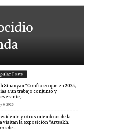
ocidio
nda
pular Posts
h Sinanyan “Confío en que en 2025,
ias a un trabajo conjunto y
everante,...
y 6, 2025
residente y otros miembros de la
 visitan la exposición “Artsakh:
ros de...