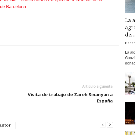
 de Barcelona
La 
agr
de..
Decem
La al
Gonzál
donaci
Artículo siguiente
Visita de trabajo de Zareh Sinanyan a
España
autor