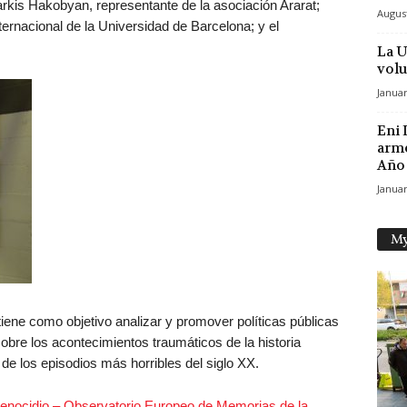
arkis Hakobyan, representante de la asociación Ararat;
August
ernacional de la Universidad de Barcelona; y el
La U
volu
Januar
Eni 
arme
Año 
Januar
My
iene como objetivo analizar y promover políticas públicas
obre los acontecimientos traumáticos de la historia
de los episodios más horribles del siglo XX.
enocidio – Observatorio Europeo de Memorias de la