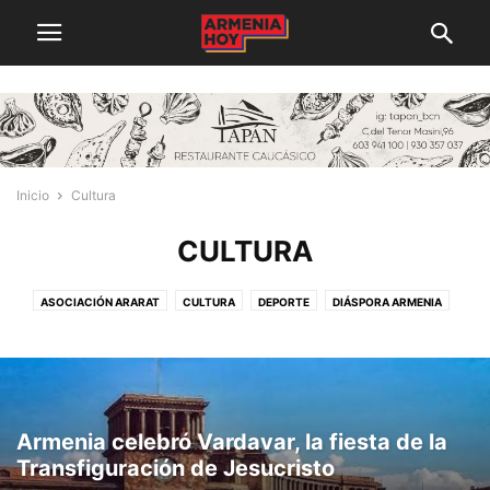
Inicio
Cultura
CULTURA
ASOCIACIÓN ARARAT
CULTURA
DEPORTE
DIÁSPORA ARMENIA
ECONOMÍA
POLÍTICA
Armenia celebró Vardavar, la fiesta de la
Transfiguración de Jesucristo