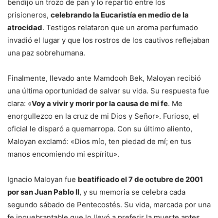
bendijo un trozo de pan y lo repartió entre los
prisioneros,
celebrando la Eucaristía en medio de la
atrocidad
. Testigos relataron que un aroma perfumado
invadió el lugar y que los rostros de los cautivos reflejaban
una paz sobrehumana.
Finalmente, llevado ante Mamdooh Bek, Maloyan recibió
una última oportunidad de salvar su vida. Su respuesta fue
clara: «
Voy a vivir y morir por la causa de mi fe
. Me
enorgullezco en la cruz de mi Dios y Señor». Furioso, el
oficial le disparó a quemarropa. Con su último aliento,
Maloyan exclamó: «Dios mío, ten piedad de mí; en tus
manos encomiendo mi espíritu».
Ignacio Maloyan fue
beatificado el 7 de octubre de 2001
por san Juan Pablo II
, y su memoria se celebra cada
segundo sábado de Pentecostés. Su vida, marcada por una
fe inquebrantable que lo llevó a preferir la muerte antes