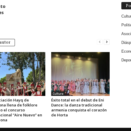
Po
nto
es
Cultu
Políti
Asoci
autor
Diásp
Econ
Depor
Cultura
ciación Hayq de
Éxito total en el debut de Eni
na llena de folklore
Dance: la danza tradicional
o el concurso
armenia conquista el corazón
acional “Aire Nuevo” en
de Horta
gona