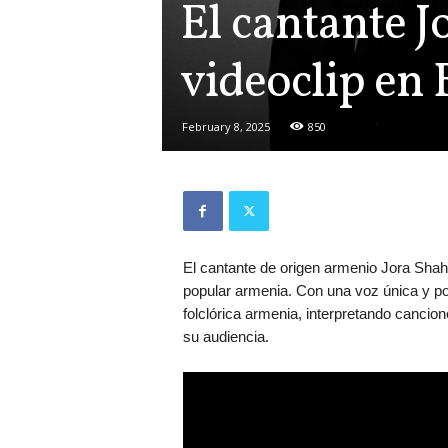
El cantante 
videoclip en
February 8, 2025
850
El cantante de origen armenio Jora Shahi
popular armenia. Con una voz única y po
folclórica armenia, interpretando canci
su audiencia.