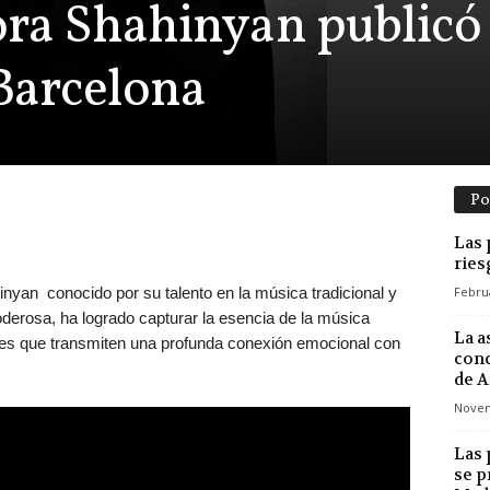
Jora Shahinyan publicó
 Barcelona
Po
Las 
ries
nyan conocido por su talento en la música tradicional y
Februa
derosa, ha logrado capturar la esencia de la música
La a
ones que transmiten una profunda conexión emocional con
conc
de 
Novem
Las 
se p