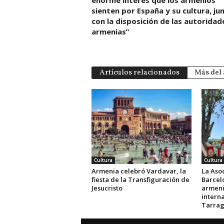
enorme interés que los armenios
sienten por España y su cultura, ju
con la disposición de las autoridad
armenias”
Artículos relacionados
Más del 
Cultura
Cultura
Armenia celebró Vardavar, la
La Aso
fiesta de la Transfiguración de
Barcelo
Jesucristo
armeni
intern
Tarra