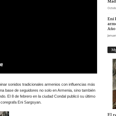
Mad
Octob
Eni 
arme
Año 
Januar
My
binar sonidos tradicionales armenios con influencias más
una base de seguidores no solo en Armenia, sino también
do. El 8 de febrero en la ciudad Condal publicó su último
a coregrafa Eni Sargsyan.
El 