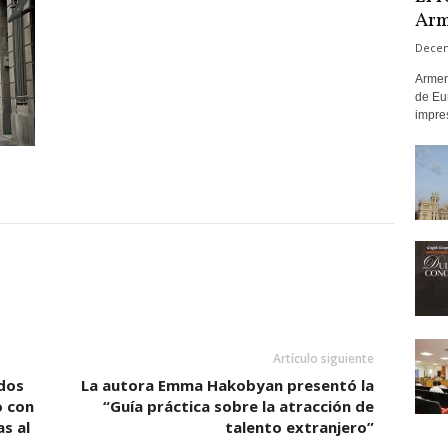
Arm
Decem
Armen
de Eur
impre
Artículo siguiente
ados
La autora Emma Hakobyan presentó la
o con
“Guía práctica sobre la atracción de
s al
talento extranjero”