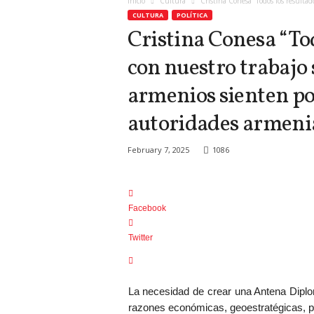
Inicio
Cultura
Cristina Conesa “Todos los resulta
CULTURA
POLÍTICA
Cristina Conesa “To
con nuestro trabajo 
armenios sienten por
autoridades armeni
February 7, 2025
1086
Facebook
Twitter
La necesidad de crear una Antena Diplo
razones económicas, geoestratégicas, po