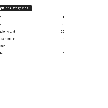
pular Categories
ra
111
ca
58
ación Ararat
26
ora armenia
18
omía
16
te
4