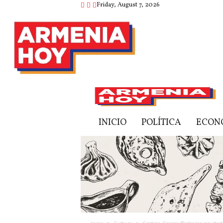
Friday, August 7, 2026
A
r
m
e
INICIO
POLÍTICA
ECON
n
i
a
h
o
y