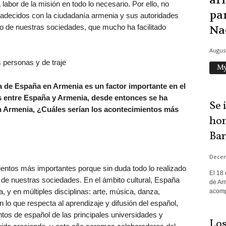
ar
 labor de la misión en todo lo necesario. Por ello, no
par
decidos con la ciudadanía armenia y sus autoridades
o de nuestras sociedades, que mucho ha facilitado
Nac
August
My
ca de España en Armenia es un factor importante en el
les entre España y Armenia, desde entonces se ha
Se 
n Armenia, ¿Cuáles serían los acontecimientos más
hon
Bar
Decem
ientos más importantes porque sin duda todo lo realizado
El 18
 de nuestras sociedades. En el ámbito cultural, España
de Ar
 y en múltiples disciplinas: arte, música, danza,
acomp
n lo que respecta al aprendizaje y difusión del español,
tos de español de las principales universidades y
Los