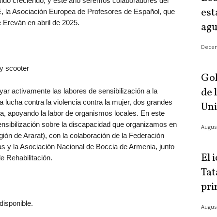
do creciendo, y este año seremos colaboradores del
est
E, la Asociación Europea de Profesores de Español, que
e Ereván en abril de 2025.
ag
Decem
Goh
de 
r activamente las labores de sensibilización a la
 lucha contra la violencia contra la mujer, dos grandes
Uni
ola, apoyando la labor de organismos locales. En este
ensibilización sobre la discapacidad que organizamos en
August
ión de Ararat), con la colaboración de la Federación
s y la Asociación Nacional de Boccia de Armenia, junto
El 
 Rehabilitación.
Tat
pri
August