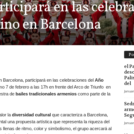
ticipará en las celebr
ino en Barcelona
Po
el P
desc
Pali
n Barcelona, participará en las celebraciones del
Año
del
mo 7 de febrero a las 17h en frente del Arco de Triunfo en
Januar
estra de
bailes tradicionales armenios
como parte de la
Sedr
arme
lor la
diversidad cultural
que caracteriza a Barcelona,
Segu
tal una propuesta artística que representa la riqueza del
Januar
s llenas de ritmo, color y simbolismo, el grupo acercará al