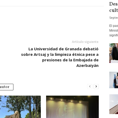
Des
cul
Septe
El pas
Minist
signif
Artículo siguiente
La Universidad de Granada debatió
sobre Artsaj y la limpieza étnica pese a
presiones de la Embajada de
Azerbaiyán
autor