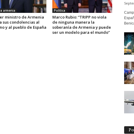
Septe
a armenia
Política
Campa
mer ministro de Armenia
Marco Rubio: “TRIPP no viola
Españ
a sus condolencias al
de ninguna manera la
Benicà
no y al pueblo de España
soberanía de Armenia y puede
ser un modelo para el mundo”
Po