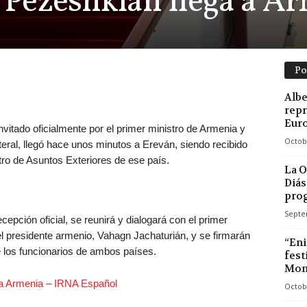
e Pezeshkian llega a A
Po
Albe
repr
Euro
nvitado oficialmente por el primer ministro de Armenia y
Octob
ilateral, llegó hace unos minutos a Ereván, siendo recibido
stro de Asuntos Exteriores de ese país.
La O
Diás
prog
Septe
cepción oficial, se reunirá y dialogará con el primer
el presidente armenio, Vahagn Jachaturián, y se firmarán
“Eni
 los funcionarios de ambos países.
fest
Mono
 a Armenia – IRNA Español
Octob