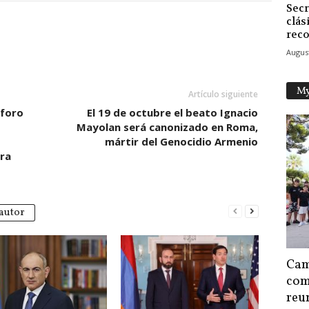
Secr
clás
reco
August
My
Artículo siguiente
 foro
El 19 de octubre el beato Ignacio
Mayolan será canonizado en Roma,
mártir del Genocidio Armenio
ra
autor
Cam
com
reu