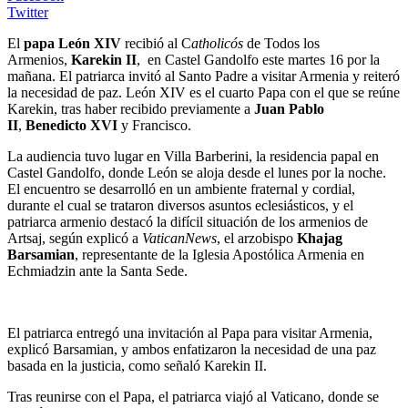
Twitter
El
papa León XIV
recibió al C
atholicós
de Todos los
Armenios,
Karekin II
, en Castel Gandolfo este martes 16 por la
mañana. El patriarca invitó al Santo Padre a visitar Armenia y reiteró
la necesidad de paz. León XIV es el cuarto Papa con el que se reúne
Karekin, tras haber recibido previamente a
Juan Pablo
II
,
Benedicto XVI
y Francisco.
La audiencia tuvo lugar en Villa Barberini, la residencia papal en
Castel Gandolfo, donde León se aloja desde el lunes por la noche.
El encuentro se desarrolló en un ambiente fraternal y cordial,
durante el cual se trataron diversos asuntos eclesiásticos, y el
patriarca armenio destacó la difícil situación de los armenios de
Artsaj, según explicó a
VaticanNews
, el arzobispo
Khajag
Barsamian
, representante de la Iglesia Apostólica Armenia en
Echmiadzin ante la Santa Sede.
El patriarca entregó una invitación al Papa para visitar Armenia,
explicó Barsamian, y ambos enfatizaron la necesidad de una paz
basada en la justicia, como señaló Karekin II.
Tras reunirse con el Papa, el patriarca viajó al Vaticano, donde se