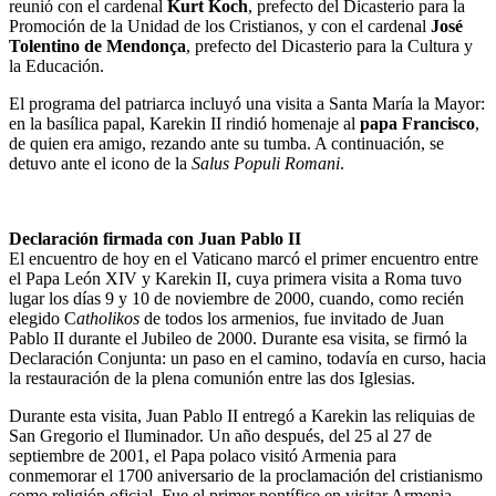
reunió con el cardenal
Kurt Koch
, prefecto del Dicasterio para la
Promoción de la Unidad de los Cristianos, y con el cardenal
José
Tolentino de Mendonça
, prefecto del Dicasterio para la Cultura y
la Educación.
El programa del patriarca incluyó una visita a Santa María la Mayor:
en la basílica papal, Karekin II rindió homenaje al
papa Francisco
,
de quien era amigo, rezando ante su tumba. A continuación, se
detuvo ante el icono de la
Salus Populi Romani
.
Declaración firmada con Juan Pablo II
El encuentro de hoy en el Vaticano marcó el primer encuentro entre
el Papa León XIV y Karekin II, cuya primera visita a Roma tuvo
lugar los días 9 y 10 de noviembre de 2000, cuando, como recién
elegido C
atholikos
de todos los armenios, fue invitado de Juan
Pablo II durante el Jubileo de 2000. Durante esa visita, se firmó la
Declaración Conjunta: un paso en el camino, todavía en curso, hacia
la restauración de la plena comunión entre las dos Iglesias.
Durante esta visita, Juan Pablo II entregó a Karekin las reliquias de
San Gregorio el Iluminador. Un año después, del 25 al 27 de
septiembre de 2001, el Papa polaco visitó Armenia para
conmemorar el 1700 aniversario de la proclamación del cristianismo
como religión oficial. Fue el primer pontífice en visitar Armenia.