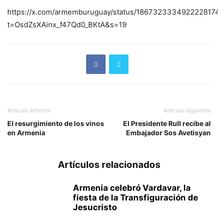
https://x.com/armemburuguay/status/186732333492222817
t=OsdZsXAinx_f47Qd0_BKtA&s=19
Artículo anterior
Artículo siguiente
El resurgimiento de los vinos
El Presidente Rull recibe al
en Armenia
Embajador Sos Avetisyan
Artículos relacionados
Armenia celebró Vardavar, la
fiesta de la Transfiguración de
Jesucristo