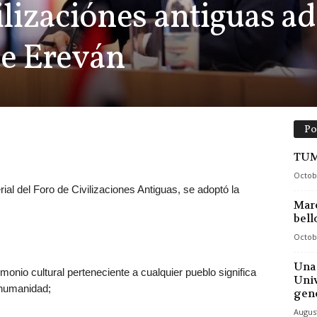
vilizaciónes antiguas a
de Ereván
Po
TUM
Octob
ial del Foro de Civilizaciones Antiguas, se adoptó la
Marc
bell
Octob
Una 
onio cultural perteneciente a cualquier pueblo significa
Univ
a humanidad;
gen
August