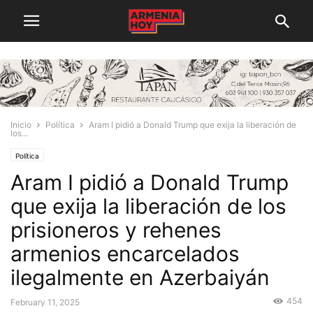
Inicio
Política
Aram I pidió a Donald Trump que exija la liberación de
los...
Política
Aram I pidió a Donald Trump
que exija la liberación de los
prisioneros y rehenes
armenios encarcelados
ilegalmente en Azerbaiyán
454
February 11, 2025