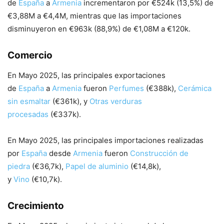
de
España
a
Armenia
incrementaron por €524k (13,5%) de
€3,88M a €4,4M, mientras que las importaciones
disminuyeron en €963k (88,9%) de €1,08M a €120k.
Comercio
En Mayo 2025, las principales exportaciones
de
España
a
Armenia
fueron
Perfumes
(€388k),
Cerámica
sin esmaltar
(€361k), y
Otras verduras
procesadas
(€337k).
En Mayo 2025, las principales importaciones realizadas
por
España
desde
Armenia
fueron
Construcción de
piedra
(€36,7k),
Papel de aluminio
(€14,8k),
y
Vino
(€10,7k).
Crecimiento