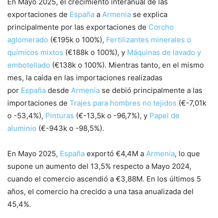
En Mayo 2025, el crecimiento interanual de las
exportaciones de
España
a
Armenia
se explica
principalmente por las exportaciones de
Corcho
aglomerado
(€195k o 100%),
Fertilizantes minerales o
químicos mixtos
(€188k o 100%), y
Máquinas de lavado y
embotellado
(€138k o 100%). Mientras tanto, en el mismo
mes, la caída en las importaciones realizadas
por
España
desde
Armenia
se debió principalmente a las
importaciones de
Trajes para hombres no tejidos
(€-7,01k
o -53,4%),
Pinturas
(€-13,5k o -96,7%), y
Papel de
aluminio
(€-943k o -98,5%).
En Mayo 2025,
España
exportó €4,4M a
Armenia
, lo que
supone un aumento del 13,5% respecto a Mayo 2024,
cuando el comercio ascendió a €3,88M. En los últimos 5
años, el comercio ha crecido a una tasa anualizada del
45,4%.